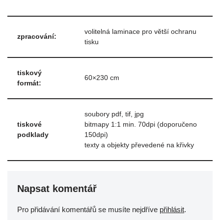
volitelná laminace pro větší ochranu
zpracování:
tisku
tiskový
60×230 cm
formát:
soubory pdf, tif, jpg
tiskové
bitmapy 1:1 min. 70dpi (doporučeno
podklady
150dpi)
texty a objekty převedené na křivky
Napsat komentář
Pro přidávání komentářů se musíte nejdříve
přihlásit
.