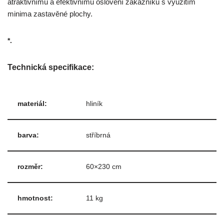
atraktivnímu a efektivnímu oslovení zákazníků s využitím
minima zastavěné plochy.
*.
Technická specifikace:
materiál:
hliník
barva:
stříbrná
rozměr:
60×230 cm
hmotnost:
11 kg