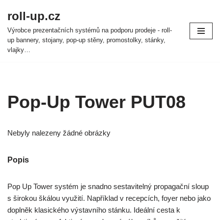
roll-up.cz
Přeskočit
Výrobce prezentačních systémů na podporu prodeje - roll-
na
up bannery, stojany, pop-up stěny, promostolky, stánky,
obsah
vlajky…
Pop-Up Tower PUT08
Nebyly nalezeny žádné obrázky
Popis
Pop Up Tower systém je snadno sestavitelný propagační sloup
s širokou škálou využití. Například v recepcích, foyer nebo jako
doplněk klasického výstavního stánku. Ideální cesta k