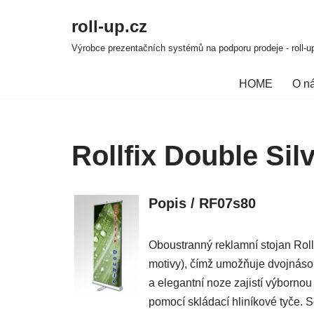
roll-up.cz
Přeskočit
Výrobce prezentačních systémů na podporu prodeje - roll-up
na
obsah
HOME
O n
Rollfix Double Sil
Popis
/ RF07s80
Oboustranný reklamní stojan Roll
motivy), čímž umožňuje dvojnáso
a elegantní noze zajistí výborno
pomocí skládací hliníkové tyče. S