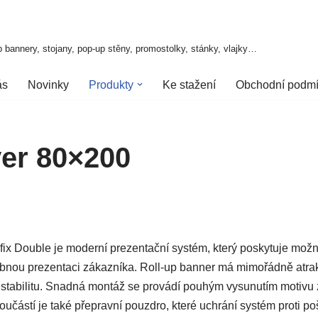
 bannery, stojany, pop-up stěny, promostolky, stánky, vlajky…
ás
Novinky
Produkty
Ke stažení
Obchodní podm
ver 80×200
fix Double je moderní prezentační systém, který poskytuje možno
bnou prezentaci zákazníka. Roll-up banner má mimořádně atrakt
u stabilitu. Snadná montáž se provádí pouhým vysunutím motivu
oučástí je také přepravní pouzdro, které uchrání systém proti po