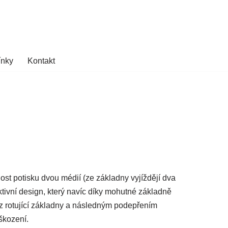
ínky
Kontakt
st potisku dvou médií (ze základny vyjíždějí dva
ivní design, který navíc díky mohutné základně
 z rotující základny a následným podepřením
škození.