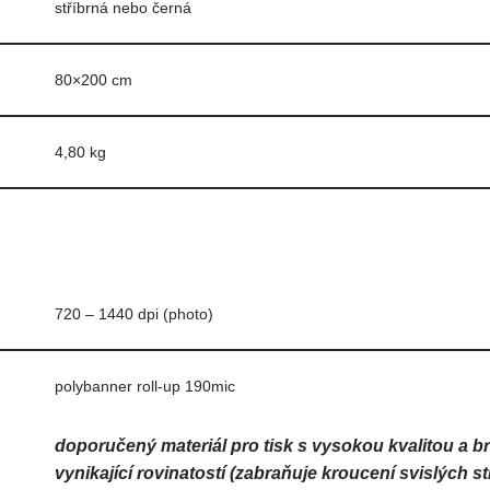
stříbrná nebo černá
80×200 cm
4,80 kg
720 – 1440 dpi (photo)
polybanner roll-up 190mic
doporučený materiál pro tisk s vysokou kvalitou a br
vynikající rovinatostí (zabraňuje kroucení svislých 