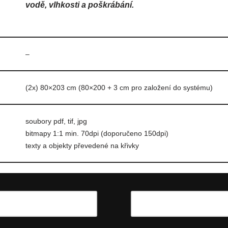
vodě, vlhkosti a poškrábání.
–
(2x) 80×203 cm (80×200 + 3 cm pro založení do systému)
soubory pdf, tif, jpg
bitmapy 1:1 min. 70dpi (doporučeno 150dpi)
texty a objekty převedené na křivky