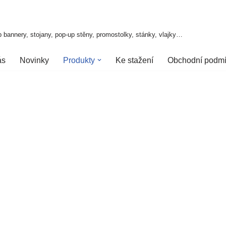
 bannery, stojany, pop-up stěny, promostolky, stánky, vlajky…
ás
Novinky
Produkty
Ke stažení
Obchodní podm