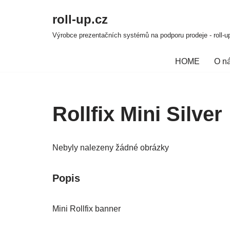
roll-up.cz
Přeskočit
Výrobce prezentačních systémů na podporu prodeje - roll-up
na
obsah
HOME
O n
Rollfix Mini Silver
Nebyly nalezeny žádné obrázky
Popis
Mini Rollfix banner