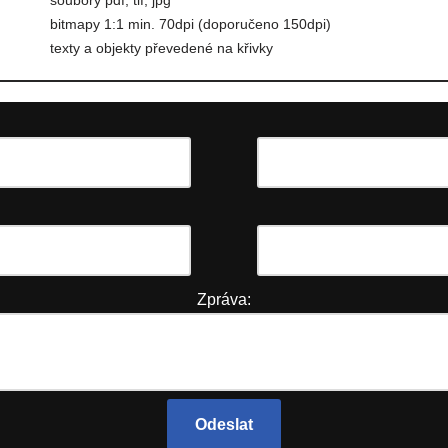
soubory pdf, tif, jpg
bitmapy 1:1 min. 70dpi (doporučeno 150dpi)
texty a objekty převedené na křivky
Zpráva: