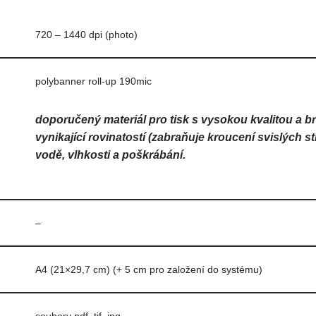
720 – 1440 dpi (photo)
polybanner roll-up 190mic
doporučený materiál pro tisk s vysokou kvalitou a br
vynikající rovinatostí (zabraňuje kroucení svislých 
vodě, vlhkosti a poškrábání.
–
A4 (21×29,7 cm) (+ 5 cm pro založení do systému)